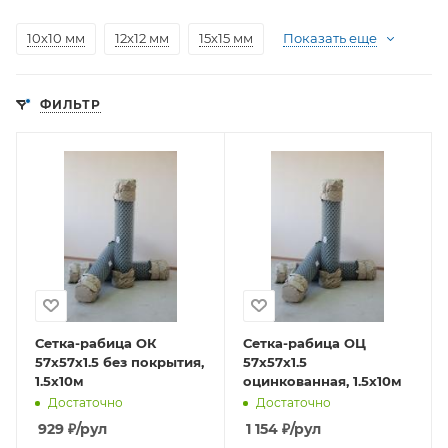
10х10 мм
12х12 мм
15х15 мм
Показать еще
ФИЛЬТР
Сетка-рабица ОК
Сетка-рабица ОЦ
57х57х1.5 без покрытия,
57х57х1.5
1.5х10м
оцинкованная, 1.5х10м
Достаточно
Достаточно
929
₽
/рул
1 154
₽
/рул