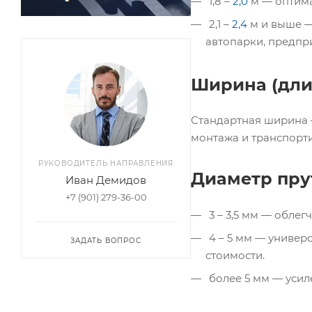
1,8 –
2,0
м — оптима
2,1 –
2,4
м и выше —
автопарки, предпр
Ширина (дли
Стандартная ширина — 
монтажа и транспорт
РУКОВОДИТЕЛЬ НАПРАВЛЕНИЯ
Диаметр пру
Иван Демидов
+7 (901) 279-36-00
3 – 3,5 мм — обле
4 – 5 мм — универ
ЗАДАТЬ ВОПРОС
стоимости.
более 5 мм — усил