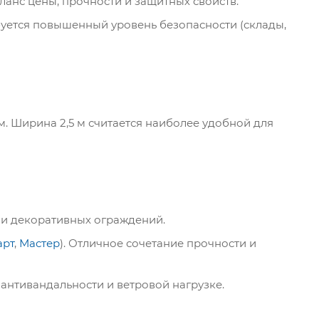
анс цены, прочности и защитных свойств.
уется повышенный уровень безопасности (склады,
1 м. Ширина 2,5 м считается наиболее удобной для
а и декоративных ограждений.
арт
,
Мастер
). Отличное сочетание прочности и
антивандальности и ветровой нагрузке.