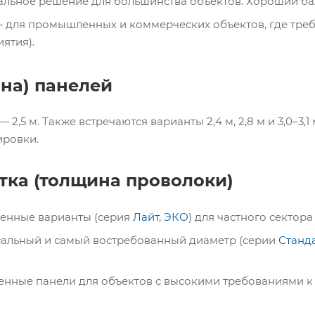
льное решение для большинства объектов. Хороший бал
 для промышленных и коммерческих объектов, где треб
иятия).
на) панелей
2,5 м. Также встречаются варианты 2,4 м, 2,8 м и 3,0–3,
ировки.
тка (толщина проволоки)
гченные варианты (серия
Лайт
,
ЭКО
) для частного сектор
сальный и самый востребованный диаметр (серии
Станд
енные панели для объектов с высокими требованиями к 