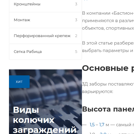
Кронштейны
3
В компании «Бастион
Монтаж
3
применяются в разл
объектов, спортивных
Перфорированный крепеж
2
В этой статье разбер
выбрать параметры и 
Сетка Рабица
5
Основные 
3Д заборы поставляют
варьируются:
Высота пане
1,5
–
1,7
м — самый п