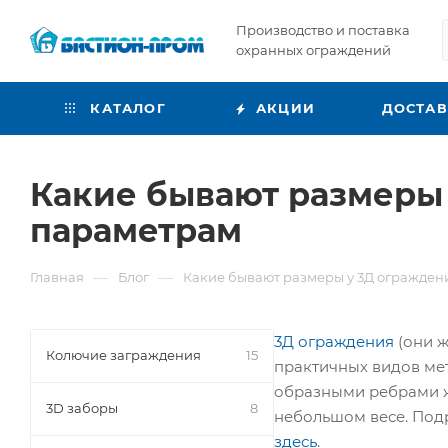
Производство и поставка
охранных ограждений
КАТАЛОГ
АКЦИИ
ДОСТА
Какие бывают размеры 
параметрам
—
—
Главная
Блог
Какие бывают размеры у 3Д огражден
3Д ограждения
(они ж
Колючие заграждения
15
практичных видов мет
образными ребрами ж
3D заборы
8
небольшом весе. Подр
здесь
.