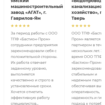
Ямский
«Водопроводн
машиностроительный
канализацион
завод «АГАТ», г.
хозяйство», г.
Гаврилов-Ям
Тверь
За период работы с ООО
ООО ТПФ «Бастио
ТПФ «Бастион-Пром»
Пром» является 
сотрудники предприятия
партнером в тече
зарекомендовали себя с
нескольких лет. За
положительной стороны.
время ООО ТПФ
Их работа отвечает
«Бастион-Пром»
заданному уровню,
зарекомендовала
выполняется
стабильным и
качественно и строго в
надежным партне
установленные сроки.
обеспечивая выс
Хочется отметить
оперативность,
эффективную работу
надежность и гиб
специалистов...
подход к потребн