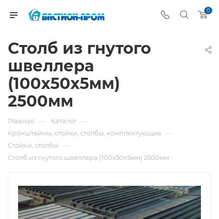
0
Столб из гнутого
швеллера
(100х50х5мм)
2500мм
—
—
Главная
Каталог
—
Кронштейны, стойки, столбы, комплектующие
—
Стойки, столбы
Столб из гнутого швеллера (100х50х5мм) 2500мм