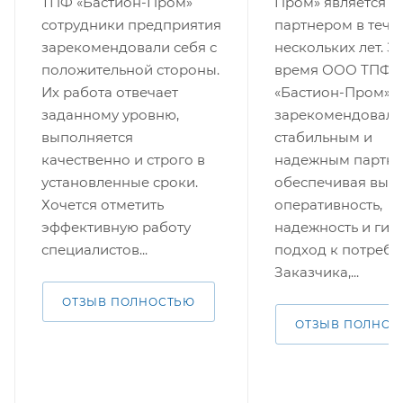
ТПФ «Бастион-Пром»
Пром» является 
сотрудники предприятия
партнером в тече
зарекомендовали себя с
нескольких лет. За
положительной стороны.
время ООО ТПФ
Их работа отвечает
«Бастион-Пром»
заданному уровню,
зарекомендовала
выполняется
стабильным и
качественно и строго в
надежным партне
установленные сроки.
обеспечивая выс
Хочется отметить
оперативность,
эффективную работу
надежность и гиб
специалистов...
подход к потребн
Заказчика,...
ОТЗЫВ ПОЛНОСТЬЮ
ОТЗЫВ ПОЛНОС