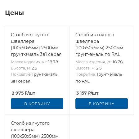
Цены
Столб из гнутого
Столб из гнутого
швеллера
швеллера
(100х50х5мм) 2500мм
(100х50х5мм) 2500мм
грунт-эмаль 3в1 серая
грунт-эмаль по RAL
18.78
18.78
Масса изделия, кг:
Масса изделия, кг:
2.5
2.5
Высота, м:
Высота, м:
Грунт-эмаль
Грунт-эмаль
Покрытие:
Покрытие:
3в1 серая
по RAL
2 975
₽
/шт
3 157
₽
/шт
В КОРЗИНУ
В КОРЗИНУ
Столб из гнутого
швеллера
(100х50х5мм) 2500мм