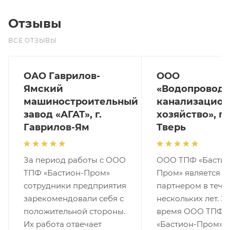
Отзывы
ВСЕ ОТЗЫВЫ
ОАО Гаврилов-
ООО
Ямский
«Водопроводн
машиностроительный
канализацион
завод «АГАТ», г.
хозяйство», г.
Гаврилов-Ям
Тверь
За период работы с ООО
ООО ТПФ «Бастио
ТПФ «Бастион-Пром»
Пром» является 
сотрудники предприятия
партнером в тече
зарекомендовали себя с
нескольких лет. За
положительной стороны.
время ООО ТПФ
Их работа отвечает
«Бастион-Пром»