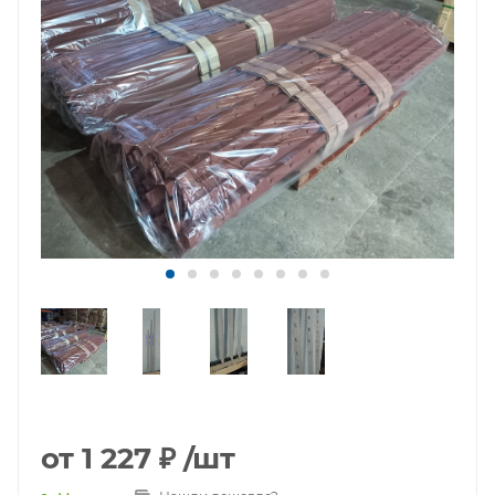
от
1 227 ₽
/шт