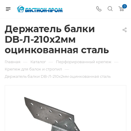
0
Держатель балки
DB-Л-210х2мм
оцинкованная сталь
—
—
—
Главная
Каталог
Перфорированный крепеж
—
Крепеж для балок и стропил
Держатель балки DB-Л-210х2мм оцинкованная сталь