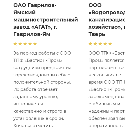
ОАО Гаврилов-
ООО
Ямский
«Водопроводн
машиностроительный
канализацион
завод «АГАТ», г.
хозяйство», г.
Гаврилов-Ям
Тверь
За период работы с ООО
ООО ТПФ «Бастио
ТПФ «Бастион-Пром»
Пром» является 
сотрудники предприятия
партнером в тече
зарекомендовали себя с
нескольких лет. За
положительной стороны.
время ООО ТПФ
Их работа отвечает
«Бастион-Пром»
заданному уровню,
зарекомендовала
выполняется
стабильным и
качественно и строго в
надежным партне
установленные сроки.
обеспечивая выс
Хочется отметить
оперативность,