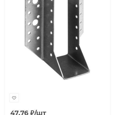
47.76
₽
/шт