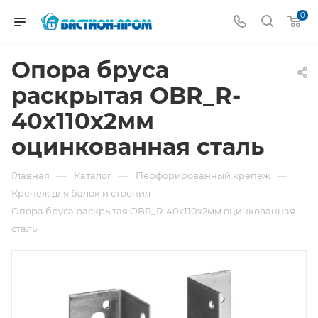
0
Опора бруса
раскрытая OBR_R-
40x110х2мм
оцинкованная сталь
—
—
—
Главная
Каталог
Перфорированный крепеж
—
Крепеж для балок и стропил
Опора бруса раскрытая OBR_R-40x110х2мм оцинкованная
сталь