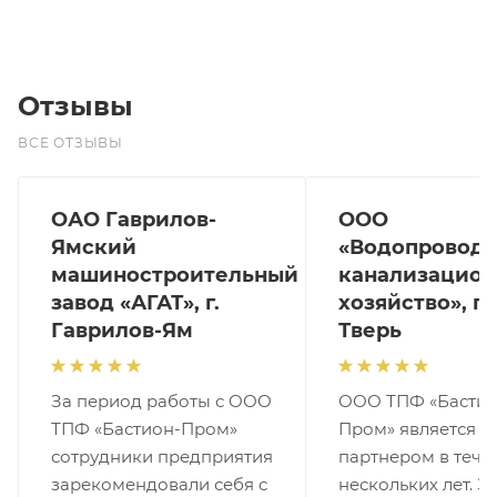
Отзывы
ВСЕ ОТЗЫВЫ
ОАО Гаврилов-
ООО
Ямский
«Водопроводн
машиностроительный
канализацион
завод «АГАТ», г.
хозяйство», г.
Гаврилов-Ям
Тверь
За период работы с ООО
ООО ТПФ «Бастио
ТПФ «Бастион-Пром»
Пром» является 
сотрудники предприятия
партнером в тече
зарекомендовали себя с
нескольких лет. За