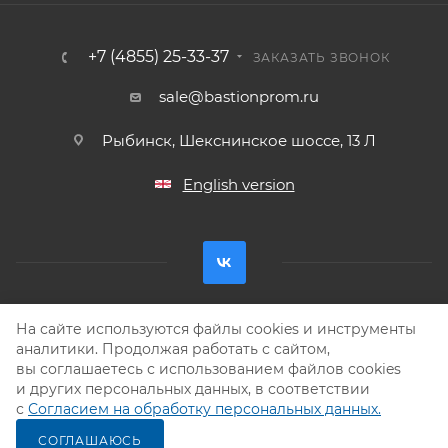
+7 (4855) 25-33-37
ЗАКАЗАТЬ ЗВОНОК
sale@bastionprom.ru
Рыбинск, Шекснинское шоссе, 13 Л
English version
На сайте используются файлы cookies и инструменты
Разработка —
Интео
аналитики. Продолжая работать с сайтом,
2026 © ООО ТПФ «Бастион-ПРОМ»
вы соглашаетесь с использованием файлов cookies
Соглашение на обработку персональных данных
и других персональных данных, в соответствии
с
Согласием на обработку персональных данных.
СОГЛАШАЮСЬ