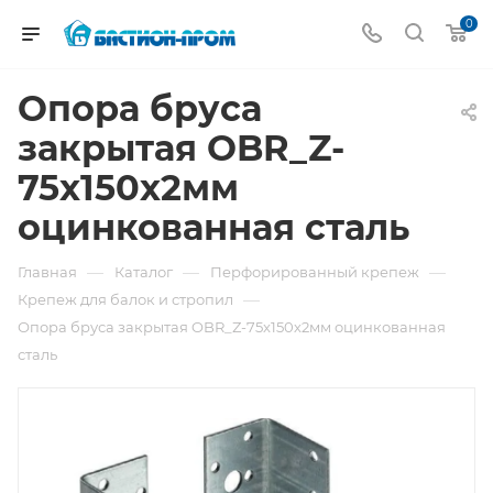
0
Опора бруса
закрытая OBR_Z-
75x150х2мм
оцинкованная сталь
—
—
—
Главная
Каталог
Перфорированный крепеж
—
Крепеж для балок и стропил
Опора бруса закрытая OBR_Z-75x150х2мм оцинкованная
сталь