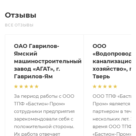
Отзывы
ВСЕ ОТЗЫВЫ
ОАО Гаврилов-
ООО
Ямский
«Водопроводн
машиностроительный
канализацион
завод «АГАТ», г.
хозяйство», г.
Гаврилов-Ям
Тверь
За период работы с ООО
ООО ТПФ «Бастио
ТПФ «Бастион-Пром»
Пром» является 
сотрудники предприятия
партнером в тече
зарекомендовали себя с
нескольких лет. За
положительной стороны.
время ООО ТПФ
Их работа отвечает
«Бастион-Пром»