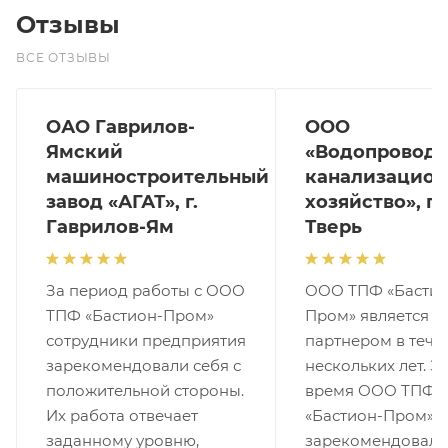
Отзывы
ВСЕ ОТЗЫВЫ
ОАО Гаврилов-
ООО
Ямский
«Водопроводн
машиностроительный
канализацион
завод «АГАТ», г.
хозяйство», г.
Гаврилов-Ям
Тверь
За период работы с ООО
ООО ТПФ «Бастио
ТПФ «Бастион-Пром»
Пром» является 
сотрудники предприятия
партнером в тече
зарекомендовали себя с
нескольких лет. За
положительной стороны.
время ООО ТПФ
Их работа отвечает
«Бастион-Пром»
заданному уровню,
зарекомендовала