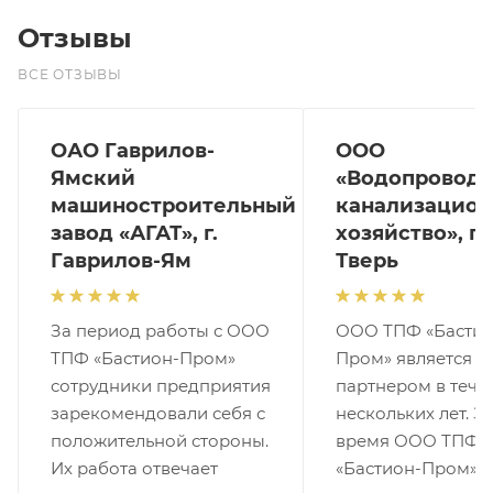
Отзывы
ВСЕ ОТЗЫВЫ
ОАО Гаврилов-
ООО
Ямский
«Водопроводн
машиностроительный
канализацион
завод «АГАТ», г.
хозяйство», г.
Гаврилов-Ям
Тверь
За период работы с ООО
ООО ТПФ «Бастио
ТПФ «Бастион-Пром»
Пром» является 
сотрудники предприятия
партнером в тече
зарекомендовали себя с
нескольких лет. За
положительной стороны.
время ООО ТПФ
Их работа отвечает
«Бастион-Пром»