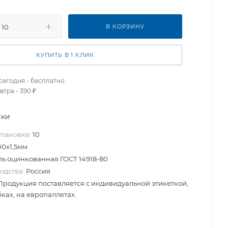
В КОРЗИНУ
КУПИТЬ В 1 КЛИК
сегодня - бесплатно
втра - 390 ₽
ики
упаковке:
10
00х1,5мм
ль оцинкованная ГОСТ 14918-80
одства:
Россия
Продукция поставляется с индивидуальной этикеткой,
ках, на европаллетах.