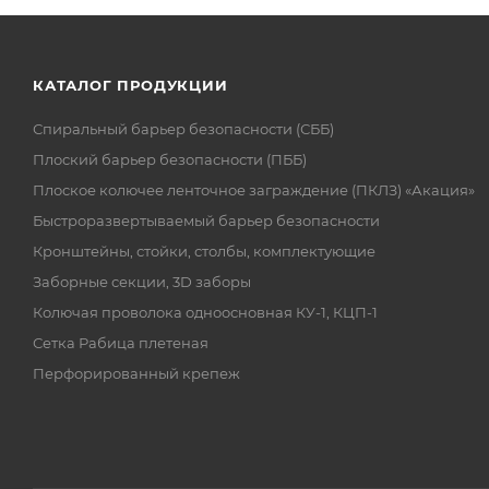
КАТАЛОГ ПРОДУКЦИИ
Спиральный барьер безопасности (СББ)
Плоский барьер безопасности (ПББ)
Плоское колючее ленточное заграждение (ПКЛЗ) «Акация»
Быстроразвертываемый барьер безопасности
Кронштейны, стойки, столбы, комплектующие
Заборные секции, 3D заборы
Колючая проволока одноосновная КУ-1, КЦП-1
Сетка Рабица плетеная
Перфорированный крепеж