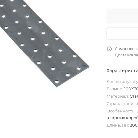
Самовывоз 
Доставка за
Характерист
Кол-во штук в 
Размер:
100X3
Материал:
Ста
Страна произв
Особенности:
в тарных короб
Длина, мм:
300