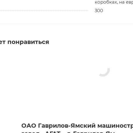
коробках, на ев
300
ет понравиться
ОАО Гаврилов-Ямский машиност