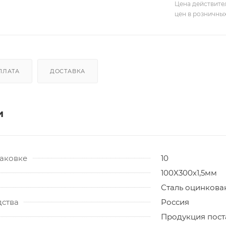
Цена действите
цен в розничны
ПЛАТА
ДОСТАВКА
и
паковке
10
100X300х1,5мм
Сталь оцинкова
дства
Россия
Продукция поста