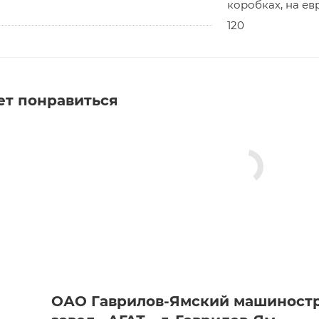
коробках, на ев
120
ет понравиться
ОАО Гаврилов-Ямский машиност