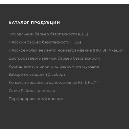
КАТАЛОГ ПРОДУКЦИИ
Спиральный барьер безопасности (СББ)
Плоский барьер безопасности (ПББ)
Плоское колючее ленточное заграждение (ПКЛЗ) «Акация»
Быстроразвертываемый барьер безопасности
Кронштейны, стойки, столбы, комплектующие
Заборные секции, 3D заборы
Колючая проволока одноосновная КУ-1, КЦП-1
Сетка Рабица плетеная
Перфорированный крепеж