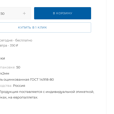
В КОРЗИНУ
КУПИТЬ В 1 КЛИК
сегодня - бесплатно
втра - 390 ₽
ики
упаковке:
50
0х2мм
ль оцинкованная ГОСТ 14918-80
одства:
Россия
Продукция поставляется с индивидуальной этикеткой,
ках, на европаллетах.