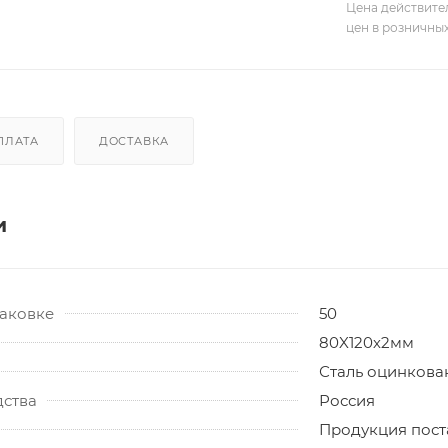
Цена действите
цен в розничны
ПЛАТА
ДОСТАВКА
и
паковке
50
80X120х2мм
Сталь оцинкова
дства
Россия
Продукция поста