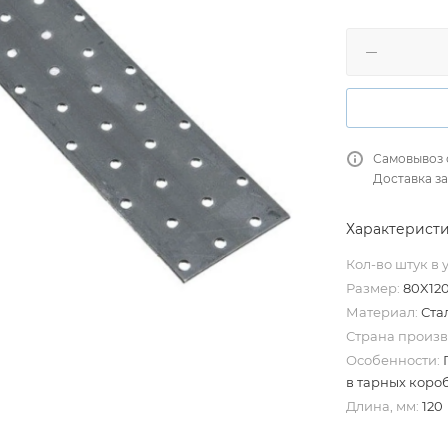
Самовывоз 
Доставка за
Характерист
Кол-во штук в 
Размер:
80X12
Материал:
Ста
Страна произв
Особенности:
в тарных короб
Длина, мм:
120