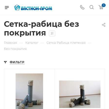
0
Сетка-рабица без
покрытия
31
—
—
—
Главная
Каталог
Сетка Рабица плетеная
Без покрытия
ФИЛЬТР