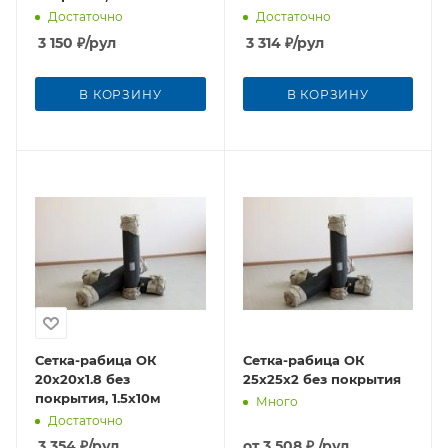
Достаточно
Достаточно
3 150
₽
/рул
3 314
₽
/рул
В КОРЗИНУ
В КОРЗИНУ
Сетка-рабица ОК
Сетка-рабица ОК
20х20х1.8 без
25х25х2 без покрытия
покрытия, 1.5х10м
Много
Достаточно
3 354
₽
/рул
от
3 508 ₽
/рул