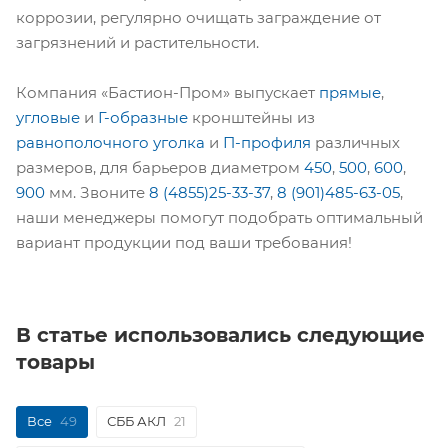
коррозии, регулярно очищать заграждение от
загрязнений и растительности.
Компания «Бастион-Пром» выпускает
прямые
,
угловые
и
Г-образные
кронштейны из
равнополочного уголка
и
П-профиля
различных
размеров, для барьеров диаметром
450
,
500
,
600
,
900
мм. Звоните
8 (4855)25-33-37
,
8 (901)485-63-05
,
наши менеджеры помогут подобрать оптимальный
вариант продукции под ваши требования!
В статье использовались следующие
товары
Все
49
СББ АКЛ
21