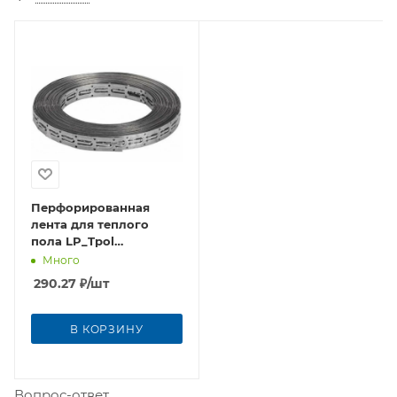
Перфорированная
лента для теплого
пола LP_Tpol
20х0,55мм (10 м)
Много
оцинкованная сталь
290.27
₽
/шт
В КОРЗИНУ
Вопрос-ответ