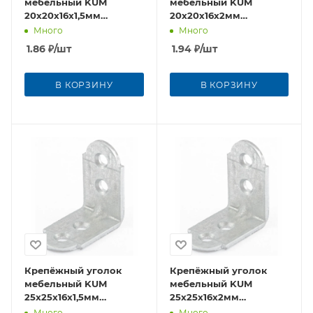
мебельный KUM
мебельный KUM
20x20x16x1,5мм
20x20x16x2мм
оцинкованная сталь
оцинкованная сталь
Много
Много
1.86
₽
/шт
1.94
₽
/шт
В КОРЗИНУ
В КОРЗИНУ
Крепёжный уголок
Крепёжный уголок
мебельный KUM
мебельный KUM
25x25x16x1,5мм
25x25x16x2мм
оцинкованная сталь
оцинкованная сталь
Много
Много