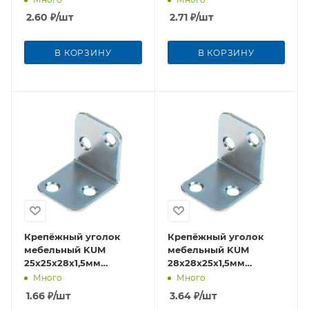
2.60
₽
/шт
2.71
₽
/шт
В КОРЗИНУ
В КОРЗИНУ
Крепёжный уголок
Крепёжный уголок
мебельный KUM
мебельный KUM
25x25x28x1,5мм
28x28x25x1,5мм
оцинкованная сталь
оцинкованная сталь
Много
Много
1.66
₽
/шт
3.64
₽
/шт