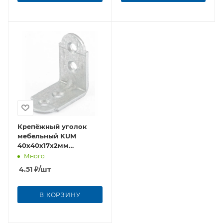
Крепёжный уголок
мебельный KUM
40x40x17x2мм
оцинкованная сталь
Много
4.51
₽
/шт
В КОРЗИНУ