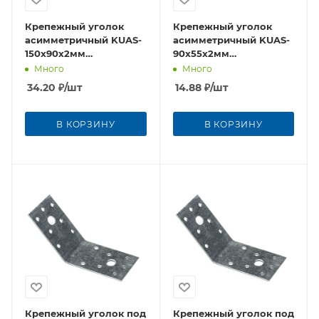
Крепежный уголок
Крепежный уголок
асимметричный KUAS-
асимметричный KUAS-
150x90х2мм
90x55х2мм
оцинкованная сталь
оцинкованная сталь
Много
Много
34.20
₽
/шт
14.88
₽
/шт
В КОРЗИНУ
В КОРЗИНУ
Крепежный уголок под
Крепежный уголок под