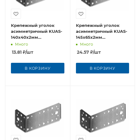
Крепежный уголок
Крепежный уголок
асимметричный KUAS-
асимметричный KUAS-
140x40х2мм
145x65х2мм
оцинкованная сталь
оцинкованная сталь
Много
Много
13.81
₽
/шт
24.57
₽
/шт
В КОРЗИНУ
В КОРЗИНУ