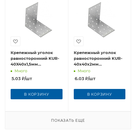
Крепежный уголок
Крепежный уголок
равносторонний KUR-
равносторонний KUR-
40X40х1,5мм
40x40х2мм
оцинкованная сталь
оцинкованная сталь
Много
Много
5.03
₽
/шт
6.03
₽
/шт
В КОРЗИНУ
В КОРЗИНУ
ПОКАЗАТЬ ЕЩЕ