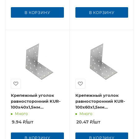
В КОРЗИНУ
В КОРЗИНУ
Крепежный уголок
Крепежный уголок
равносторонний KUR-
равносторонний KUR-
100x40х1,5мм
100x60х1,5мм
оцинкованная сталь
оцинкованная сталь
Много
Много
9.94
₽
/шт
20.47
₽
/шт
В КОРЗИНУ
В КОРЗИНУ