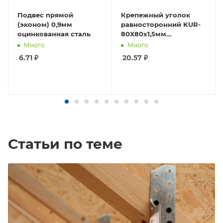
Подвес прямой
Крепежный уголок
(эконом) 0,9мм
равносторонний KUR-
оцинкованная сталь
80X80х1,5мм
оцинкованная сталь
Много
Много
6.71
₽
20.57
₽
Статьи по теме