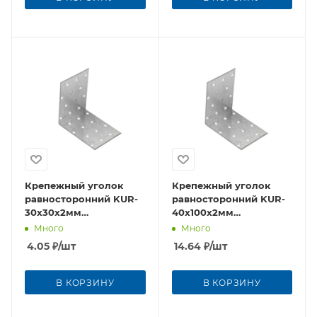
Крепежный уголок
Крепежный уголок
равносторонний KUR-
равносторонний KUR-
30x30х2мм
40x100х2мм
оцинкованная сталь
оцинкованная сталь
Много
Много
4.05
₽
/шт
14.64
₽
/шт
В КОРЗИНУ
В КОРЗИНУ