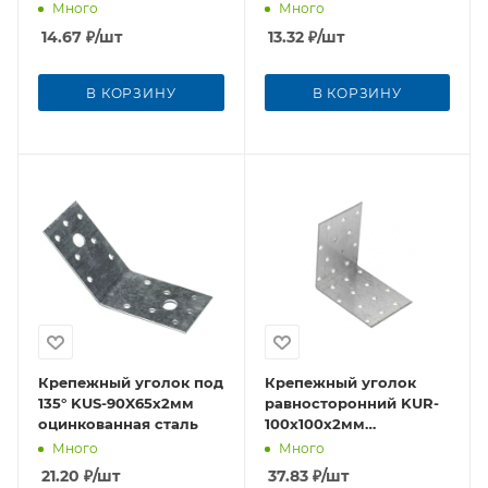
Много
Много
14.67
₽
/шт
13.32
₽
/шт
В КОРЗИНУ
В КОРЗИНУ
Крепежный уголок под
Крепежный уголок
135° KUS-90X65х2мм
равносторонний KUR-
оцинкованная сталь
100x100х2мм
оцинкованная сталь
Много
Много
21.20
₽
/шт
37.83
₽
/шт