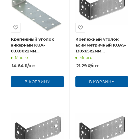
Крепежный уголок
Крепежный уголок
анкерный KUA-
асимметричный KUAS-
60X80х2мм
130x65х2мм
оцинкованная сталь
оцинкованная сталь
Много
Много
14.64
₽
/шт
21.29
₽
/шт
В КОРЗИНУ
В КОРЗИНУ