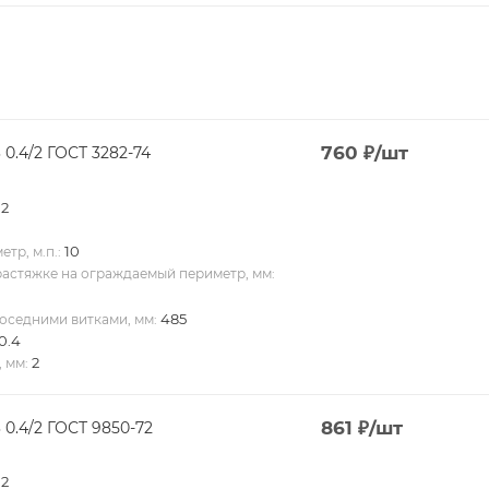
760
₽
/шт
 0.4/2 ГОСТ 3282-74
.2
10
тр, м.п.:
растяжке на ограждаемый периметр, мм:
485
оседними витками, мм:
0.4
2
 мм:
861
₽
/шт
 0.4/2 ГОСТ 9850-72
.2