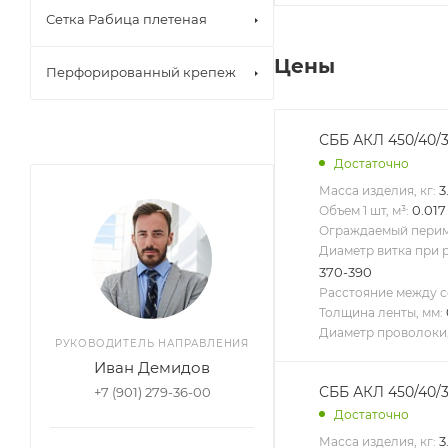
Сетка Рабица плетеная
Цены
Перфорированный крепеж
СББ АКЛ 450/40/3
Достаточно
3
Масса изделия, кг:
0.017
Объем 1 шт, м³:
Ограждаемый периме
Диаметр витка при 
370-390
Расстояние между с
Толщина ленты, мм:
Диаметр проволоки,
РУКОВОДИТЕЛЬ НАПРАВЛЕНИЯ
Иван Демидов
СББ АКЛ 450/40/3
+7 (901) 279-36-00
Достаточно
3
Масса изделия, кг: