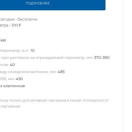
ПОДРОБНЕЕ
сегодня - бесплатно
втра - 390 ₽
ики
ериметр, м.п.:
10
 при растяжке на ограждаемый периметр, мм:
370-390
тков:
40
жду соседними витками, мм:
485
ББ, мм:
450
-х клепочное
льна только для интернет-магазина и может отличаться от
х магазинах