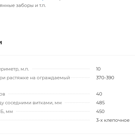
янные заборы и т.п.
и
иметр, м.п.
10
при растяжке на ограждаемый
370-390
ов
40
ду соседними витками, мм
485
Б, мм
450
3-х клепочное