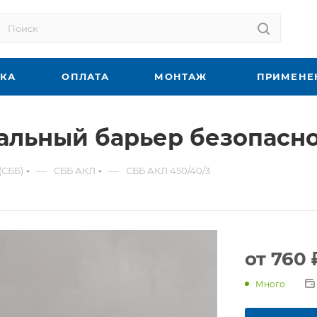
ВКА
ОПЛАТА
МОНТАЖ
ПРИМЕНЕ
альный барьер безопасн
—
—
(СББ)
СББ АКЛ
СББ АКЛ 450/40/3
от
760 
Много