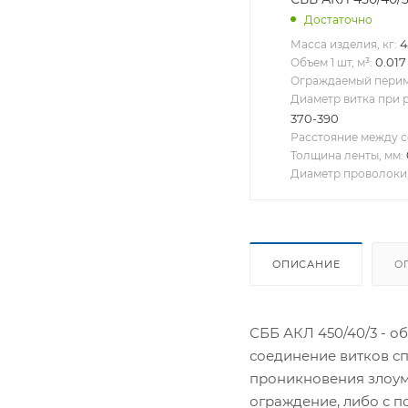
Достаточно
4
Масса изделия, кг:
0.017
Объем 1 шт, м³:
Ограждаемый периме
Диаметр витка при 
370-390
Расстояние между с
Толщина ленты, мм:
Диаметр проволоки,
ОПИСАНИЕ
О
СББ АКЛ 450/40/3 - о
соединение витков с
проникновения злоум
ограждение, либо с