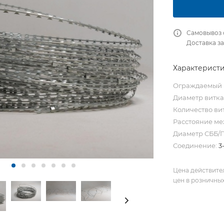
Самовывоз 
Доставка за
Характерист
Ограждаемый п
Диаметр витка
Количество ви
Расстояние ме
Диаметр СББ/П
Соединение:
3
Цена действите
цен в розничны