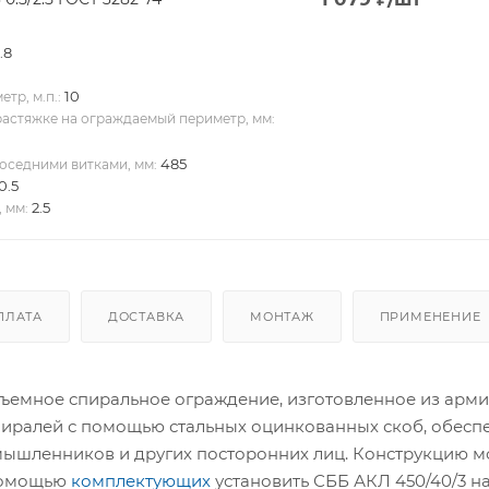
.8
10
тр, м.п.:
растяжке на ограждаемый периметр, мм:
485
оседними витками, мм:
0.5
2.5
 мм:
ПЛАТА
ДОСТАВКА
МОНТАЖ
ПРИМЕНЕНИЕ
бъемное спиральное ограждение, изготовленное из арм
пиралей с помощью стальных оцинкованных скоб, обесп
ышленников и других посторонних лиц. Конструкцию мо
 помощью
комплектующих
установить СББ АКЛ 450/40/3 н