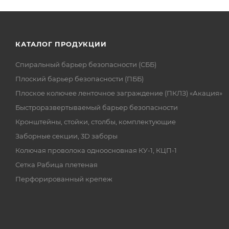
КАТАЛОГ ПРОДУКЦИИ
Спиральный барьер безопасности (СББ)
Плоский барьер безопасности (ПББ)
Плоское колючее ленточное заграждение (ПКЛЗ) «Акация»
Быстроразвертываемый барьер безопасности
Кронштейны, стойки, столбы, комплектующие
Заборные секции, 3D заборы
Колючая проволока одноосновная КУ-1, КЦП-1
Сетка Рабица плетеная
Перфорированный крепеж