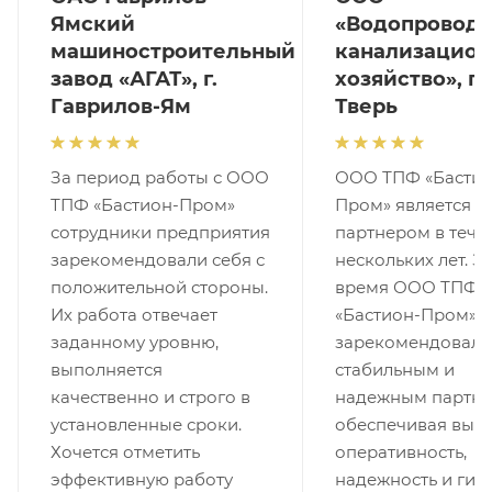
Ямский
«Водопроводн
машиностроительный
канализацион
завод «АГАТ», г.
хозяйство», г.
Гаврилов-Ям
Тверь
За период работы с ООО
ООО ТПФ «Бастио
ТПФ «Бастион-Пром»
Пром» является 
сотрудники предприятия
партнером в тече
зарекомендовали себя с
нескольких лет. За
положительной стороны.
время ООО ТПФ
Их работа отвечает
«Бастион-Пром»
заданному уровню,
зарекомендовала
выполняется
стабильным и
качественно и строго в
надежным партне
установленные сроки.
обеспечивая выс
Хочется отметить
оперативность,
эффективную работу
надежность и гиб