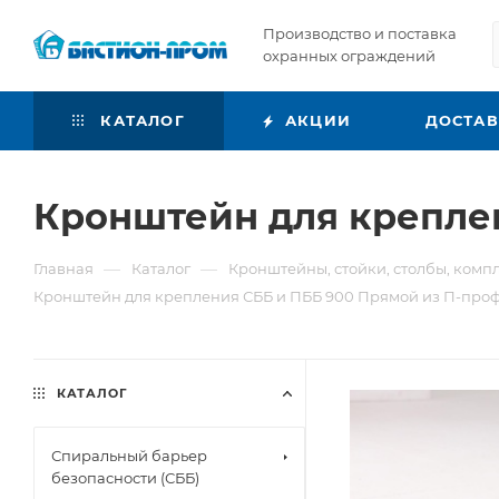
Производство и поставка
охранных ограждений
КАТАЛОГ
АКЦИИ
ДОСТА
Кронштейн для крепле
—
—
Главная
Каталог
Кронштейны, стойки, столбы, ком
Кронштейн для крепления СББ и ПББ 900 Прямой из П-про
КАТАЛОГ
Спиральный барьер
безопасности (СББ)