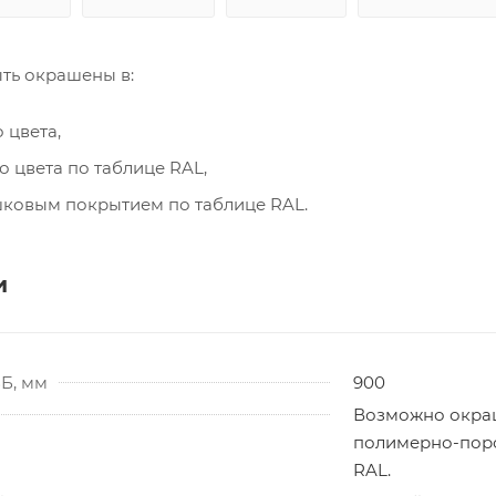
ть окрашены в:
 цвета,
о цвета по таблице RAL,
овым покрытием по таблице RAL.
и
Б, мм
900
Возможно окраш
полимерно-поро
RAL.