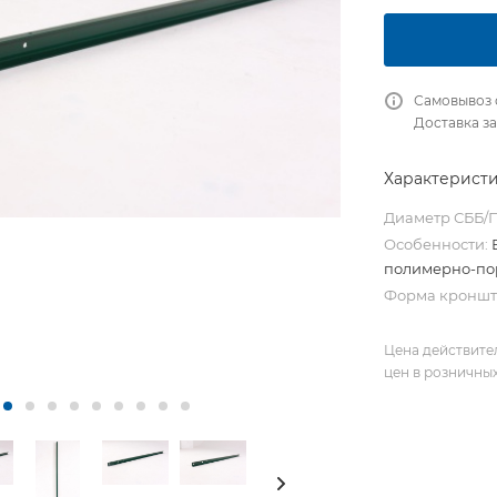
Самовывоз 
Доставка за
Характерист
Диаметр СББ/П
Особенности:
полимерно-пор
Форма кроншт
Цена действите
цен в розничны