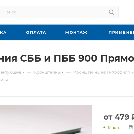
ВКА
ОПЛАТА
МОНТАЖ
ПРИМЕНЕ
ния СББ и ПББ 900 Прямо
—
—
плектующие
Кронштейны
Кронштейны из П-профиля 4
филя
от
479 
Много