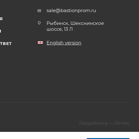
sale@bastionprom.ru
Я
Рыбинск, Шекснинское
шоссе, 13 Л
И
English version
ТВЕТ
Разработка —
Интео