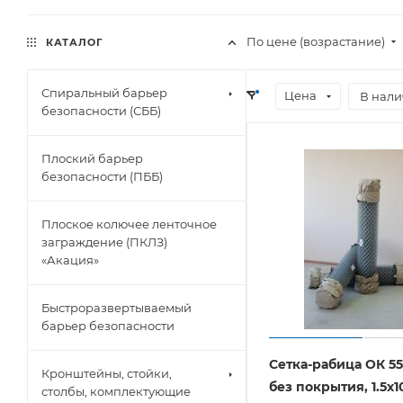
По цене (возрастание)
КАТАЛОГ
Спиральный барьер
Цена
В нал
безопасности (СББ)
Плоский барьер
безопасности (ПББ)
Плоское колючее ленточное
заграждение (ПКЛЗ)
«Акация»
Быстроразвертываемый
барьер безопасности
Сетка-рабица ОК 55
Кронштейны, стойки,
без покрытия, 1.5х
столбы, комплектующие