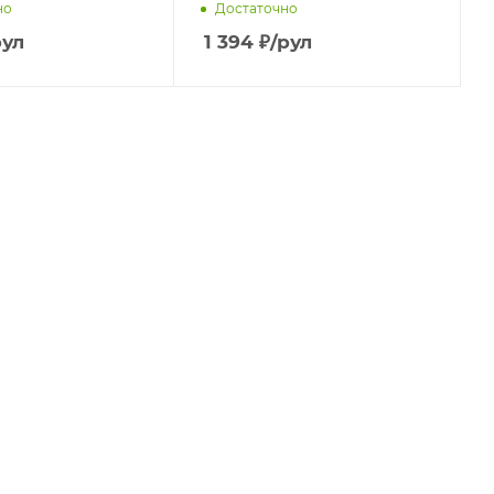
но
Достаточно
рул
1 394
₽
/рул