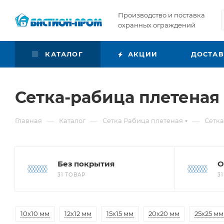
Производство и поставка
охранных ограждений
КАТАЛОГ
АКЦИИ
ДОСТА
Сетка-рабица плетеная 
—
—
—
Главная
Каталог
Сетка Рабица плетеная
Сетка
Без покрытия
О
31 ТОВАР
3
10х10 мм
12х12 мм
15х15 мм
20х20 мм
25х25 мм