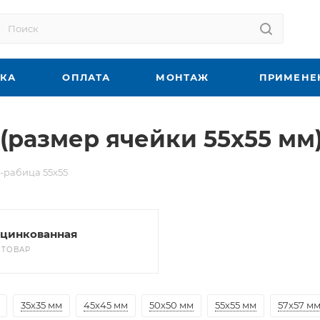
ВКА
ОПЛАТА
МОНТАЖ
ПРИМЕНЕ
(размер ячейки 55x55 мм
-рабица 55x55
цинкованная
1 ТОВАР
35х35 мм
45х45 мм
50х50 мм
55х55 мм
57х57 м