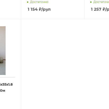
Достаточно
Достаточ
1 154
₽
/рул
1 257
₽
/
х55х1.8
10м