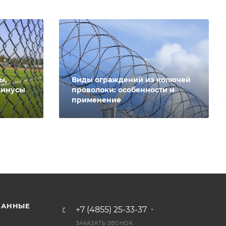
ы,
Виды ограждений из колючей
минусы
проволоки: особенности и
применение
ВАННЫЕ
+7 (4855) 25-33-37
ЗАКАЗАТЬ ЗВОНОК