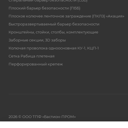
Спиральный барьер безопасности (СББ)
Плоский барьер безопасности (ПББ)
Плоское колючее ленточное заграждение (ПКЛЗ) «Акация»
Быстроразвертываемый барьер безопасности
Кронштейны, стойки, столбы, комплектующие
Заборные секции, 3D заборы
Колючая проволока одноосновная КУ-1, КЦП-1
Сетка Рабица плетеная
Перфорированный крепеж
2026 © ООО ТПФ «Бастион-ПРОМ»
Соглашение на обработку персональных данных