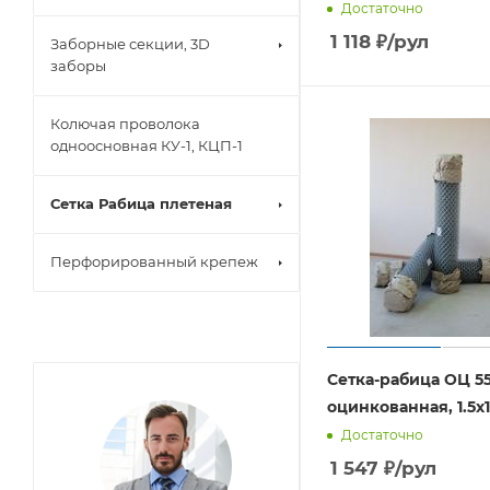
Достаточно
1 118
₽
/рул
Заборные секции, 3D
заборы
Колючая проволока
одноосновная КУ-1, КЦП-1
Сетка Рабица плетеная
Перфорированный крепеж
Сетка-рабица ОЦ 55
оцинкованная, 1.5х
Достаточно
1 547
₽
/рул