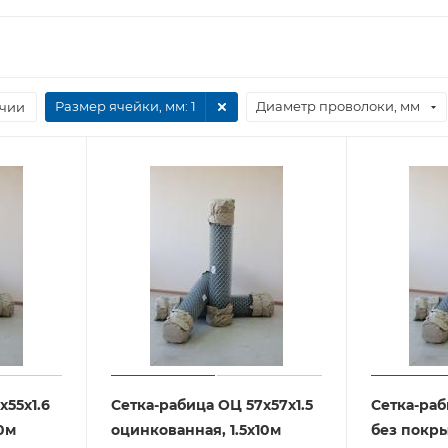
Размер ячейки, мм
: 1
Диаметр проволоки, мм
ичии
х55х1.6
Сетка-рабица ОЦ 57х57х1.5
Сетка-раб
10м
оцинкованная, 1.5х10м
без покры