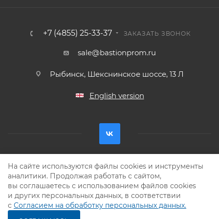
+7 (4855) 25-33-37
ЗАКАЗАТЬ ЗВОНОК
sale@bastionprom.ru
Рыбинск, Шекснинское шоссе, 13 Л
English version
На сайте используются файлы cookies и инструменты
Разработка —
Интео
аналитики. Продолжая работать с сайтом,
2026 © ООО ТПФ «Бастион-ПРОМ»
вы соглашаетесь с использованием файлов cookies
Соглашение на обработку персональных данных
и других персональных данных, в соответствии
с
Согласием на обработку персональных данных.