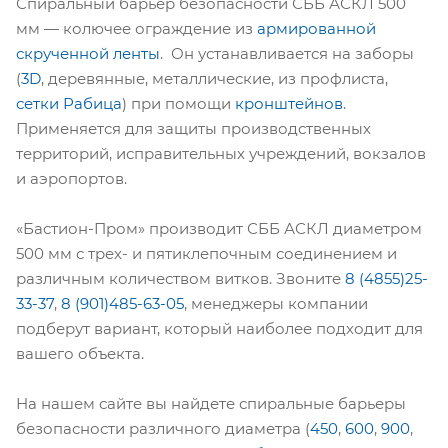
Спиральный барьер безопасности СББ АСКЛ 500
мм — колючее ограждение из
армированной
скрученной ленты
. Он устанавливается на заборы
(
3D
, деревянные, металлические, из профлиста,
сетки Рабица
) при помощи
кронштейнов
.
Применяется для защиты производственных
территорий, исправительных учреждений, вокзалов
и аэропортов.
«Бастион-Пром» производит СББ АСКЛ диаметром
500 мм с трех- и пятиклепочным соединением и
различным количеством витков. Звоните
8 (4855)25-
33-37
,
8 (901)485-63-05
, менеджеры компании
подберут вариант, который наиболее подходит для
вашего объекта.
На нашем сайте вы найдете спиральные барьеры
безопасности различного диаметра (
450
,
600
,
900
,