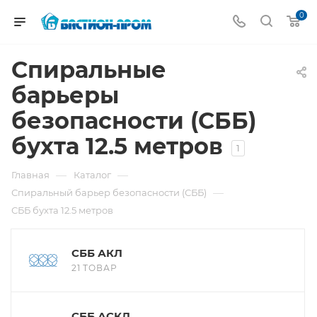
0
Спиральные
барьеры
безопасности (СББ)
бухта 12.5 метров
1
—
—
Главная
Каталог
—
Спиральный барьер безопасности (СББ)
СББ бухта 12.5 метров
СББ АКЛ
21 ТОВАР
СББ АСКЛ