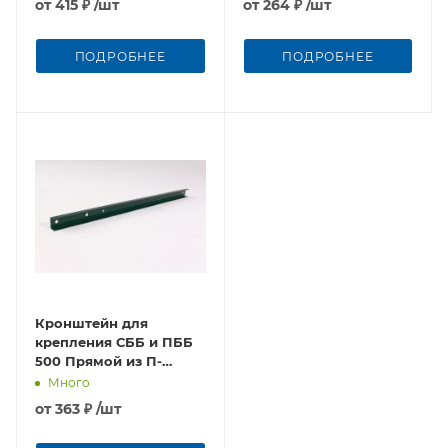
от
415 ₽
/шт
от
264 ₽
/шт
ПОДРОБНЕЕ
ПОДРОБНЕЕ
Кронштейн для
крепления СББ и ПББ
500 Прямой из П-
профиля
Много
от
363 ₽
/шт