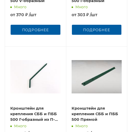
500 V-образный
500 Г-образный
Много
Много
от
370 ₽
/шт
от
303 ₽
/шт
ПОДРОБНЕЕ
ПОДРОБНЕЕ
Кронштейн для
Кронштейн для
крепления СББ и ПББ
крепления СББ и ПББ
500 Г-образный из П-
500 Прямой
профиля
Много
Много